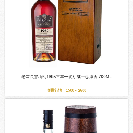
老酋長雪莉桶1995年單一麥芽威士忌原酒 700ML
收購行情：1500～2600