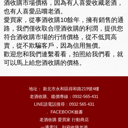
酒收購市場價格，因為有人喜愛收藏老酒，
也有人喜愛品嚐老酒。
愛買家，從事酒收購10餘年，擁有銷售的通
路，我們僅收取合理酒收購的利潤，提供您
符合酒收購市場的行情價格，從不低買高
賣，從不欺騙客戶，因為信用無價。
歡迎您和我們連繫看看，拍照給我們看，就
可以馬上給您酒收購的價格。
地址： 新北市永和區得和路219號4樓
老酒收購、鑑價專線：0932-565-431
LINE請電話搜尋：0932 565 431
．
FACEBOOK臉書
老酒收購 愛買家 行動商店
一通電話，到府收購老酒