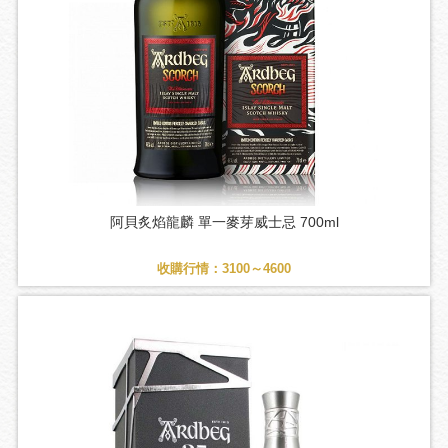
阿貝炙焰龍麟 單一麥芽威士忌 700ml
收購行情：3100～4600