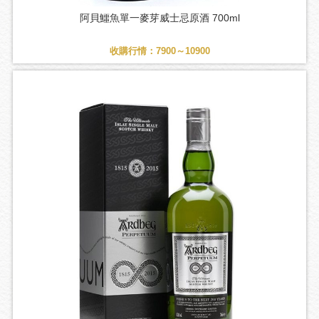
阿貝鱷魚單一麥芽威士忌原酒 700ml
收購行情：7900～10900