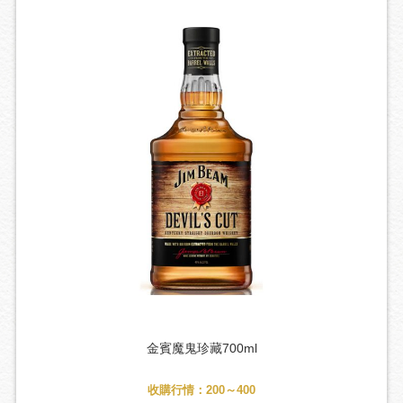
金賓魔鬼珍藏700ml
收購行情：200～400