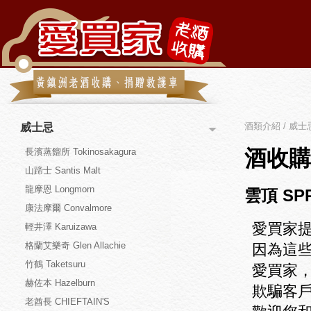
酒類介紹 / 威士忌
威士忌
酒收購
長濱蒸餾所 Tokinosakagura
山蹄士 Santis Malt
龍摩恩 Longmorn
雲頂 SP
康法摩爾 Convalmore
愛買家
輕井澤 Karuizawa
格蘭艾樂奇 Glen Allachie
因為這
竹鶴 Taketsuru
愛買家
赫佐本 Hazelburn
欺騙客
老酋長 CHIEFTAIN'S