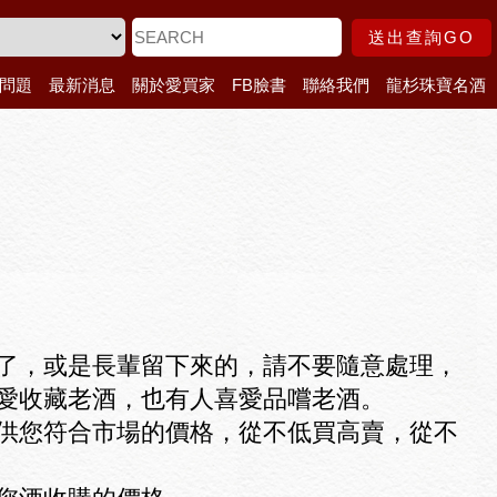
送出查詢GO
問題
最新消息
關於愛買家
FB臉書
聯絡我們
龍杉珠寶名酒
了，或是長輩留下來的，請不要隨意處理，
愛收藏老酒，也有人喜愛品嚐老酒。
供您符合市場的價格，從不低買高賣，從不