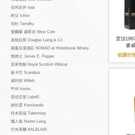
信州岩井 Iwai
秩父 Ichiro
坦杜 Tamdhu
愛爾蘭 威斯克 West Cork
雲頂19
道格拉斯 Douglas Laing & Co
麥威
羅蔓后溪酒莊 NOMAD at Hinterbrook Winery
收購行情
詹姆士 James E. Pepper
皇家熊貓 Royal Scottish Wildcat
蘇卡巴 Scarabus
威列特 Willett
甲州 koshu
雷伯五號 Label5
納坎度 Knockando
托本莫瑞 Tobermory
獵人嵐 Hunter Laing
巴布萊爾 BALBLAIR