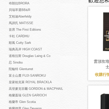
歡迎您
布朗拉BRORA
貝瑞萃選BB&R
艾柏迪Aberfeldy
馬諦氏 MATISSE
首席 The First Editions
卡杜 CARDHU
順風 Cutty Sark
瑞典高岸 HIGH COAST
道格拉斯 Douglas Laing & Co
雲頂坎培
忍 Sinobu
士
陀輪特 Glenturret
收購行情
富士山麓 FUJI-SANROKU
皇家柏克萊 ROYAL BRACKLA
高登麥克菲爾 GORDON & MACPHAIL
格蘭蓋瑞 GLEN GARIOCH
格蘭帝 Glen Scotia
格蘭德恩 Glen Deveron