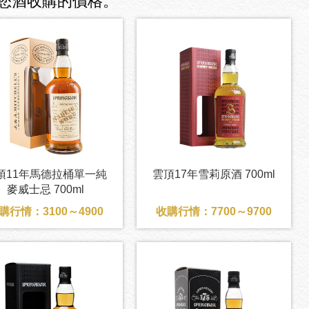
您酒收購的價格。
頂11年馬德拉桶單一純
雲頂17年雪莉原酒 700ml
麥威士忌 700ml
購行情：3100～4900
收購行情：7700～9700