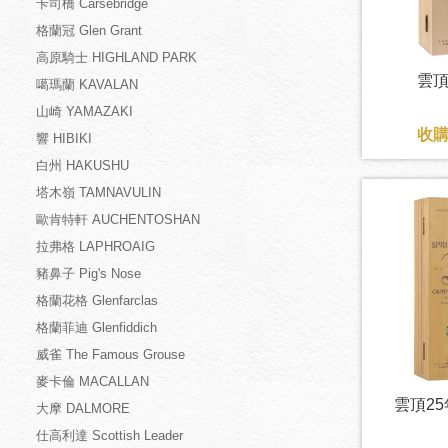
卡司橋 Carsebridge
格蘭冠 Glen Grant
高原騎士 HIGHLAND PARK
雲頂
噶瑪蘭 KAVALAN
山崎 YAMAZAKI
收購
響 HIBIKI
白州 HAKUSHU
塔木嶺 TAMNAVULIN
歐肯特軒 AUCHENTOSHAN
拉弗格 LAPHROAIG
豬鼻子 Pig's Nose
格蘭花格 Glenfarclas
格蘭菲迪 Glenfiddich
威雀 The Famous Grouse
麥卡倫 MACALLAN
雲頂25年
大摩 DALMORE
仕高利達 Scottish Leader