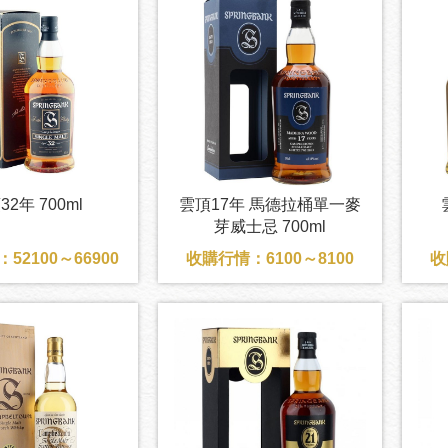
32年 700ml
雲頂17年 馬德拉桶單一麥
芽威士忌 700ml
52100～66900
收購行情：6100～8100
收