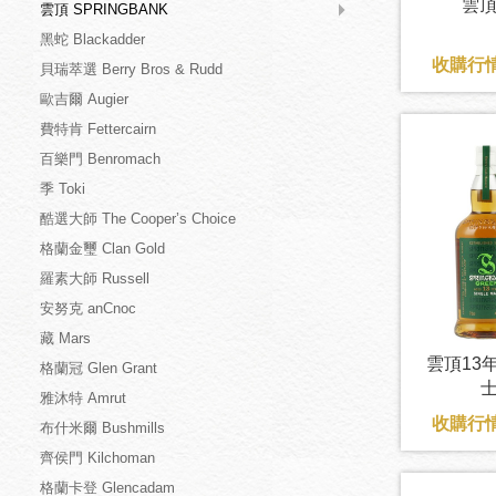
雲頂
雲頂 SPRINGBANK
黑蛇 Blackadder
收購行情
貝瑞萃選 Berry Bros & Rudd
歐吉爾 Augier
費特肯 Fettercairn
百樂門 Benromach
季 Toki
酷選大師 The Cooper’s Choice
格蘭金璽 Clan Gold
羅素大師 Russell
安努克 anCnoc
藏 Mars
雲頂13
格蘭冠 Glen Grant
士
雅沐特 Amrut
收購行情
布什米爾 Bushmills
齊侯門 Kilchoman
格蘭卡登 Glencadam