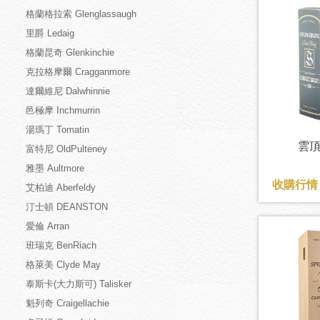
格蘭格拉索 Glenglassaugh
里爵 Ledaig
格蘭昆奇 Glenkinchie
克拉格摩爾 Cragganmore
達爾維尼 Dalwhinnie
邑極摩 Inchmurrin
湯瑪丁 Tomatin
雲頂
富特尼 OldPulteney
雅墨 Aultmore
收購行情：
艾柏迪 Aberfeldy
汀士頓 DEANSTON
愛倫 Arran
班瑞克 BenRiach
格萊美 Clyde May
泰斯卡(大力斯可) Talisker
魁列奇 Craigellachie