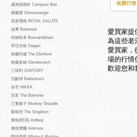
收購行情：
威海指南針 Compass Box
格蘭傑 Glenmorangie
皇家禮炮 ROYAL SALUTE
波摩 Bowmore
愛買家提
布納哈本 Bunnahabhain
為這些老
帝亞吉歐 Diageo
愛買家，
格蘭利威 The Glenlivet
場的行情
格蘭多納 Glendronach
歡迎您和
三得利 SUNTORY
百齡罈 Ballantine's
余市 NIKKA
百富 The Balvenie
三隻猴子 Monkey Shoulde
蘇格登 The Singleton
雅柏(阿貝) Ardbeg
奧徳摩爾 Ardmore
懷特馬凱 Whyte & Mackay