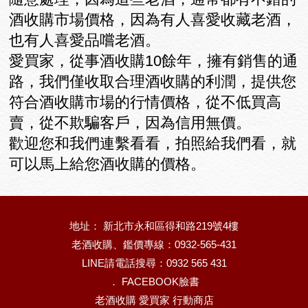
酒收購市場價格，因為有人喜愛收藏老酒，
也有人喜愛品嚐老酒。
愛買家，從事酒收購10餘年，擁有銷售的通
路，我們僅收取合理酒收購的利潤，提供您
符合酒收購市場的行情價格，從不低買高
賣，從不欺騙客戶，因為信用無價。
歡迎您和我們連繫看看，拍照給我們看，就
可以馬上給您酒收購的價格。
地址： 新北市永和區得和路219號4樓
老酒收購、鑑價專線：0932-565-431
LINE請電話搜尋：0932 565 431
．
FACEBOOK臉書
老酒收購 愛買家 行動商店