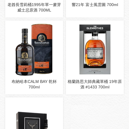
老酋長雪莉桶1995年單一麥芽
響21年 富士風雲圖 700ml
威士忌原酒 700ML
布納哈本CALM BAY 乾杯
格蘭路思大師典藏單桶 19年原
700ml
酒 #1433 700ml