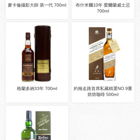
麥卡倫攝影大師 第一代 700ml
布什米爾10年 愛爾蘭威士忌
700ml
格蘭多納33年 700ml
約翰走路首席私藏精選NO.9重
烘焙咖啡 500ml