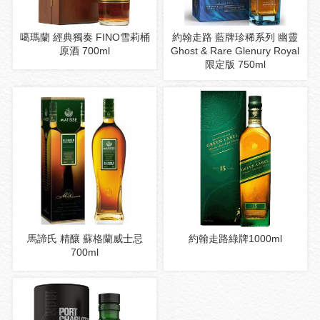
噶瑪蘭 經典獨奏 FINO雪莉桶
約翰走路 藍牌珍稀系列 幽靈
原酒 700ml
Ghost & Rare Glenury Royal
限定版 750ml
馬諦氏 精釀 蘇格蘭威士忌
約翰走路綠牌1000ml
700ml