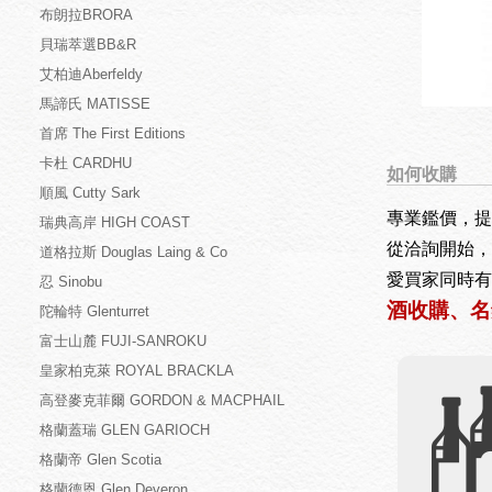
布朗拉BRORA
貝瑞萃選BB&R
艾柏迪Aberfeldy
馬諦氏 MATISSE
首席 The First Editions
卡杜 CARDHU
如何收購
順風 Cutty Sark
專業鑑價，提
瑞典高岸 HIGH COAST
從洽詢開始，
道格拉斯 Douglas Laing & Co
愛買家同時有
忍 Sinobu
酒收購、名
陀輪特 Glenturret
富士山麓 FUJI-SANROKU
皇家柏克萊 ROYAL BRACKLA
高登麥克菲爾 GORDON & MACPHAIL
格蘭蓋瑞 GLEN GARIOCH
格蘭帝 Glen Scotia
格蘭德恩 Glen Deveron