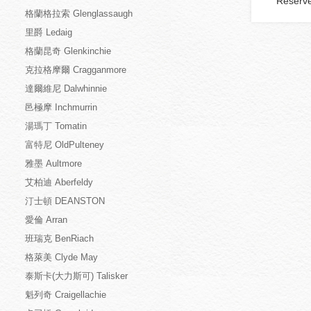
Reserv
格蘭格拉索 Glenglassaugh
里爵 Ledaig
格蘭昆奇 Glenkinchie
克拉格摩爾 Cragganmore
達爾維尼 Dalwhinnie
邑極摩 Inchmurrin
湯瑪丁 Tomatin
富特尼 OldPulteney
雅墨 Aultmore
艾柏迪 Aberfeldy
汀士頓 DEANSTON
愛倫 Arran
班瑞克 BenRiach
格萊美 Clyde May
泰斯卡(大力斯可) Talisker
魁列奇 Craigellachie