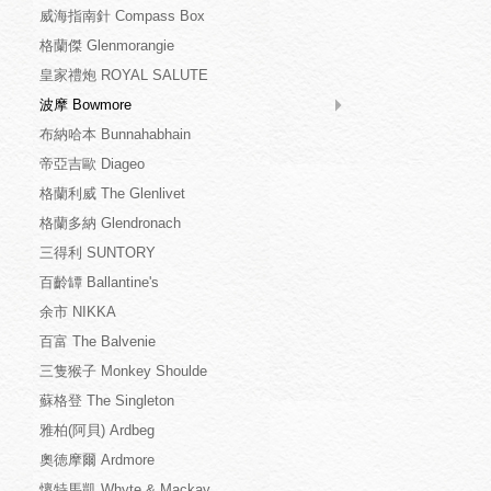
威海指南針 Compass Box
格蘭傑 Glenmorangie
皇家禮炮 ROYAL SALUTE
波摩 Bowmore
布納哈本 Bunnahabhain
帝亞吉歐 Diageo
格蘭利威 The Glenlivet
格蘭多納 Glendronach
三得利 SUNTORY
百齡罈 Ballantine's
余市 NIKKA
百富 The Balvenie
三隻猴子 Monkey Shoulde
蘇格登 The Singleton
雅柏(阿貝) Ardbeg
奧徳摩爾 Ardmore
懷特馬凱 Whyte & Mackay