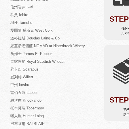
信州岩井 Iwai
秩父 Ichiro
STEP
坦杜 Tamdhu
任何
愛爾蘭 威斯克 West Cork
占空
道格拉斯 Douglas Laing & Co
羅蔓后溪酒莊 NOMAD at Hinterbrook Winery
詹姆士 James E. Pepper
皇家熊貓 Royal Scottish Wildcat
蘇卡巴 Scarabus
威列特 Willett
甲州 koshu
雷伯五號 Label5
STEP
納坎度 Knockando
托本莫瑞 Tobermory
拿
活
獵人嵐 Hunter Laing
巴布萊爾 BALBLAIR