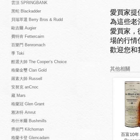
雲頂 SPRINGBANK
愛買家提
黑蛇 Blackadder
貝瑞萃選 Berry Bros & Rudd
為這些老
歐吉爾 Augier
愛買家，
費特肯 Fettercairn
場的行情
百樂門 Benromach
歡迎您和
季 Toki
酷選大師 The Cooper’s Choice
其他相關
格蘭金璽 Clan Gold
羅素大師 Russell
安努克 anCnoc
藏 Mars
格蘭冠 Glen Grant
雅沐特 Amrut
布什米爾 Bushmills
齊侯門 Kilchoman
百富10年 F
格蘭卡登 Glencadam