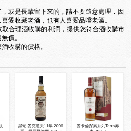
了，或是長輩留下來的，請不要隨意處理，因
人喜愛收藏老酒，也有人喜愛品嚐老酒。
收取合理酒收購的利潤，提供您符合酒收購市
用無價。
您酒收購的價格。
版
黑蛇 麥克道夫11年 2006
麥卡倫探索系列Terra赤