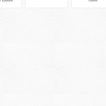
e 1000ml
700ml