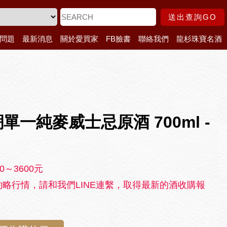
送出查詢GO
問題
最新消息
關於愛買家
FB臉書
聯絡我們
龍杉珠寶名酒
單一純麥威士忌原酒 700ml -
0～3600元
略行情，請和我們LINE連繫，取得最新的酒收購報