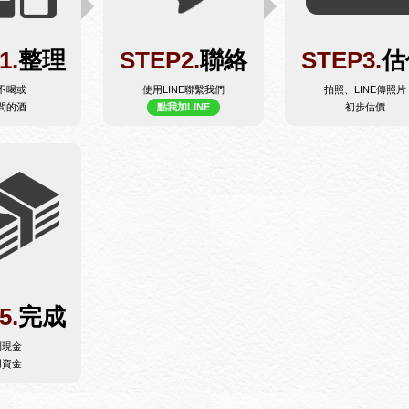
1.
整理
STEP2.
聯絡
STEP3.
估
不喝或
使用LINE聯繫我們
拍照、LINE傳照片
間的酒
點我加LINE
初步估價
5.
完成
到現金
用資金