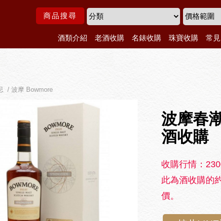
商品搜尋
酒類介紹
老酒收購
名錶收購
珠寶收購
常見
 / 波摩 Bowmore
波摩春潮
酒收購
收購行情：230
此為酒收購的約
價。