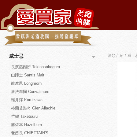
酒類介紹 / 威士忌
威士忌
長濱蒸餾所 Tokinosakagura
山蹄士 Santis Malt
龍摩恩 Longmorn
康法摩爾 Convalmore
輕井澤 Karuizawa
格蘭艾樂奇 Glen Allachie
竹鶴 Taketsuru
赫佐本 Hazelburn
老酋長 CHIEFTAIN'S