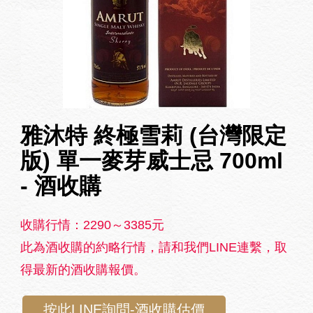
雅沐特 終極雪莉 (台灣限定
版) 單一麥芽威士忌 700ml
- 酒收購
收購行情：2290～3385元
此為酒收購的約略行情，請和我們LINE連繫，取
得最新的酒收購報價。
按此LINE詢問-酒收購估價