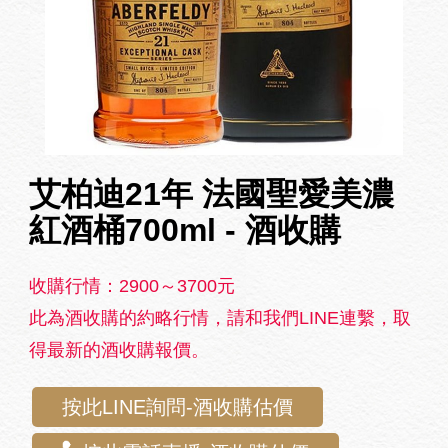
艾柏迪21年 法國聖愛美濃
紅酒桶700ml - 酒收購
收購行情：2900～3700元
此為酒收購的約略行情，請和我們LINE連繫，取
得最新的酒收購報價。
按此LINE詢問-酒收購估價