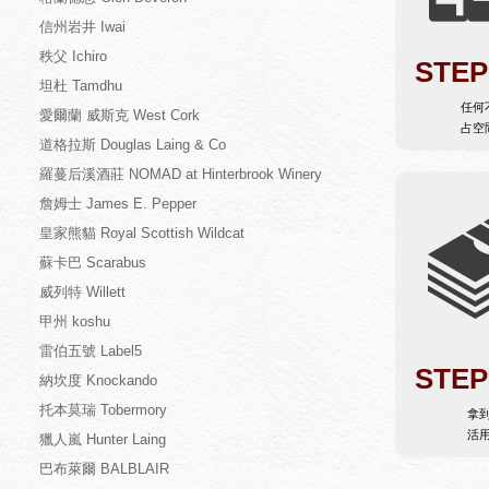
信州岩井 Iwai
秩父 Ichiro
STEP
坦杜 Tamdhu
任何
愛爾蘭 威斯克 West Cork
占空
道格拉斯 Douglas Laing & Co
羅蔓后溪酒莊 NOMAD at Hinterbrook Winery
詹姆士 James E. Pepper
皇家熊貓 Royal Scottish Wildcat
蘇卡巴 Scarabus
威列特 Willett
甲州 koshu
雷伯五號 Label5
STEP
納坎度 Knockando
托本莫瑞 Tobermory
拿
活
獵人嵐 Hunter Laing
巴布萊爾 BALBLAIR