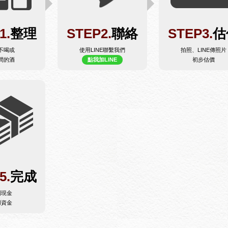
1.
整理
STEP2.
聯絡
STEP3.
估
不喝或
使用LINE聯繫我們
拍照、LINE傳照片
間的酒
點我加LINE
初步估價
5.
完成
到現金
用資金