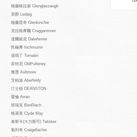
70
格蘭格拉索 Glenglassaugh
里爵 Ledaig
格蘭昆奇 Glenkinchie
克拉格摩爾 Cragganmore
達爾維尼 Dalwhinnie
邑極摩 Inchmurrin
湯瑪丁 Tomatin
富特尼 OldPulteney
雅墨 Aultmore
艾柏迪 Aberfeldy
汀士頓 DEANSTON
愛倫 Arran
班瑞克 BenRiach
格萊美 Clyde May
泰斯卡(大力斯可) Talisker
魁列奇 Craigellachie