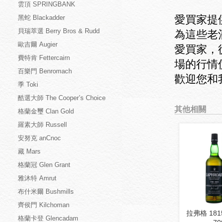
雲頂 SPRINGBANK
愛買家提
黑蛇 Blackadder
貝瑞萃選 Berry Bros & Rudd
為這些老
歐吉爾 Augier
愛買家，
費特肯 Fettercairn
場的行情
百樂門 Benromach
歡迎您和
季 Toki
酷選大師 The Cooper’s Choice
其他相關
格蘭金璽 Clan Gold
羅素大師 Russell
安努克 anCnoc
藏 Mars
格蘭冠 Glen Grant
雅沐特 Amrut
布什米爾 Bushmills
齊侯門 Kilchoman
拉弗格 18
格蘭卡登 Glencadam