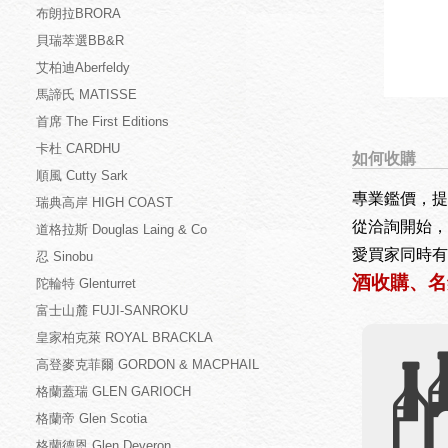
布朗拉BRORA
貝瑞萃選BB&R
艾柏迪Aberfeldy
馬諦氏 MATISSE
首席 The First Editions
卡杜 CARDHU
如何收購
順風 Cutty Sark
專業鑑價，提
瑞典高岸 HIGH COAST
從洽詢開始，
道格拉斯 Douglas Laing & Co
愛買家同時有
忍 Sinobu
酒收購、名
陀輪特 Glenturret
富士山麓 FUJI-SANROKU
皇家柏克萊 ROYAL BRACKLA
高登麥克菲爾 GORDON & MACPHAIL
格蘭蓋瑞 GLEN GARIOCH
格蘭帝 Glen Scotia
格蘭德恩 Glen Deveron