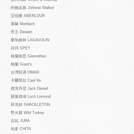
約翰走路 Johnnie Walker
亞伯樂 ABERLOUR
慕赫 Mortlach
帝王 Dewars
樂加維林 LAGAVULIN
詩貝 SPEY
格蘭路思 Glenrothes
格蘭 Grant's
台灣菸酒 OMAR
卡爾里拉 Caol Ila
傑克丹尼 Jack Daniel
羅曼德湖 Loch Lomond
薛克頓 SHACKLETON
野火雞 Wild Turkey
吉拉 JURA
知多 CHITA