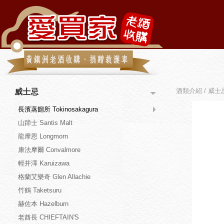
酒類介紹 / 威士忌 
威士忌
長濱蒸餾所 Tokinosakagura
山蹄士 Santis Malt
龍摩恩 Longmorn
康法摩爾 Convalmore
輕井澤 Karuizawa
格蘭艾樂奇 Glen Allachie
竹鶴 Taketsuru
赫佐本 Hazelburn
老酋長 CHIEFTAIN'S