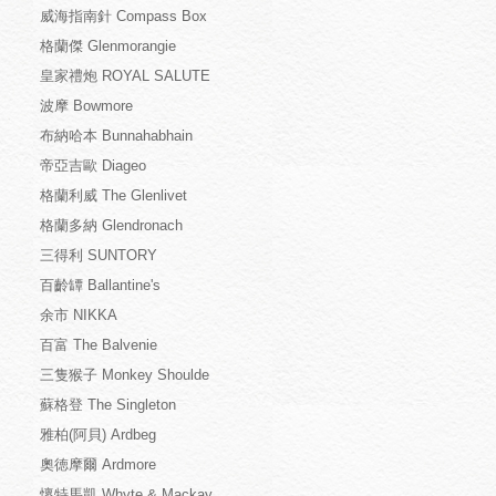
威海指南針 Compass Box
格蘭傑 Glenmorangie
皇家禮炮 ROYAL SALUTE
波摩 Bowmore
布納哈本 Bunnahabhain
帝亞吉歐 Diageo
格蘭利威 The Glenlivet
格蘭多納 Glendronach
三得利 SUNTORY
百齡罈 Ballantine's
余市 NIKKA
百富 The Balvenie
三隻猴子 Monkey Shoulde
蘇格登 The Singleton
雅柏(阿貝) Ardbeg
奧徳摩爾 Ardmore
懷特馬凱 Whyte & Mackay