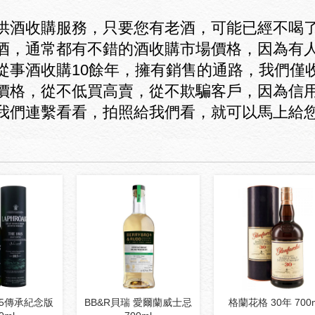
供酒收購服務，只要您有老酒，可能已經不喝
酒，通常都有不錯的酒收購市場價格，因為有
從事酒收購10餘年，擁有銷售的通路，我們僅
價格，從不低買高賣，從不欺騙客戶，因為信
我們連繫看看，拍照給我們看，就可以馬上給
15傳承紀念版
BB&R貝瑞 愛爾蘭威士忌
格蘭花格 30年 700