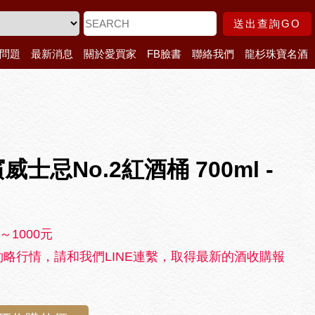
送出查詢GO
問題
最新消息
關於愛買家
FB臉書
聯絡我們
龍杉珠寶名酒
士忌No.2紅酒桶 700ml -
～1000元
略行情，請和我們LINE連繫，取得最新的酒收購報