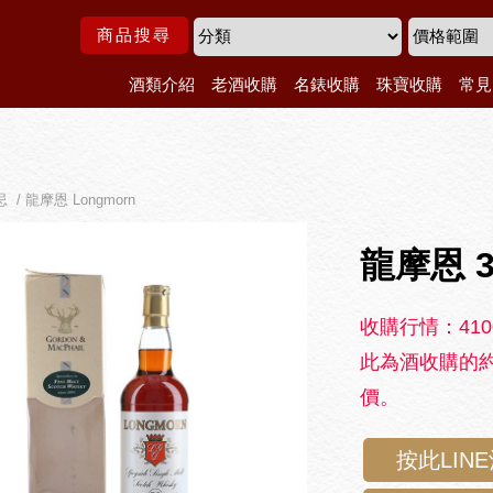
商品搜尋
酒類介紹
老酒收購
名錶收購
珠寶收購
常見
 / 龍摩恩 Longmorn
龍摩恩 3
收購行情：410
此為酒收購的約
價。
按此LIN