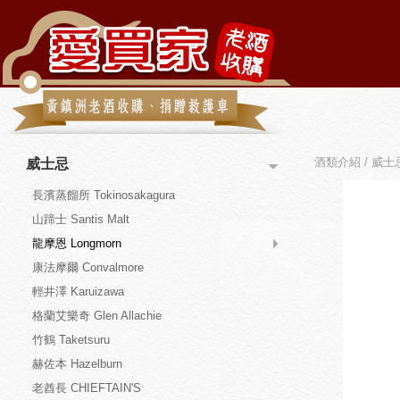
酒類介紹 / 威士忌
威士忌
長濱蒸餾所 Tokinosakagura
山蹄士 Santis Malt
龍摩恩 Longmorn
康法摩爾 Convalmore
輕井澤 Karuizawa
格蘭艾樂奇 Glen Allachie
竹鶴 Taketsuru
赫佐本 Hazelburn
老酋長 CHIEFTAIN'S