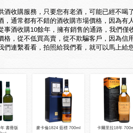
供酒收購服務，只要您有老酒，可能已經不喝
酒，通常都有不錯的酒收購市場價格，因為有
從事酒收購10餘年，擁有銷售的通路，我們僅
價格，從不低買高賣，從不欺騙客戶，因為信
我們連繫看看，拍照給我們看，就可以馬上給
5年 書冊版
麥卡倫1824 藍標 700ml
卡爾里拉18年 700m