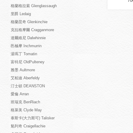
70
格蘭格拉索 Glenglassaugh
里爵 Ledaig
格蘭昆奇 Glenkinchie
克拉格摩爾 Cragganmore
達爾維尼 Dalwhinnie
邑極摩 Inchmurrin
湯瑪丁 Tomatin
富特尼 OldPulteney
雅墨 Aultmore
艾柏迪 Aberfeldy
汀士頓 DEANSTON
愛倫 Arran
班瑞克 BenRiach
格萊美 Clyde May
泰斯卡(大力斯可) Talisker
魁列奇 Craigellachie