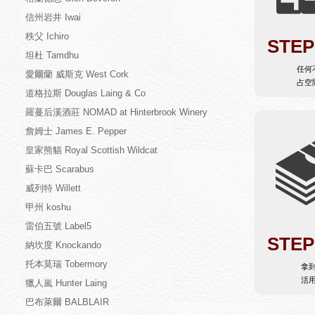
信州岩井 Iwai
秩父 Ichiro
STEP
坦杜 Tamdhu
任何
愛爾蘭 威斯克 West Cork
占空
道格拉斯 Douglas Laing & Co
羅蔓后溪酒莊 NOMAD at Hinterbrook Winery
詹姆士 James E. Pepper
皇家熊貓 Royal Scottish Wildcat
蘇卡巴 Scarabus
威列特 Willett
甲州 koshu
雷伯五號 Label5
STEP
納坎度 Knockando
托本莫瑞 Tobermory
拿
活
獵人嵐 Hunter Laing
巴布萊爾 BALBLAIR