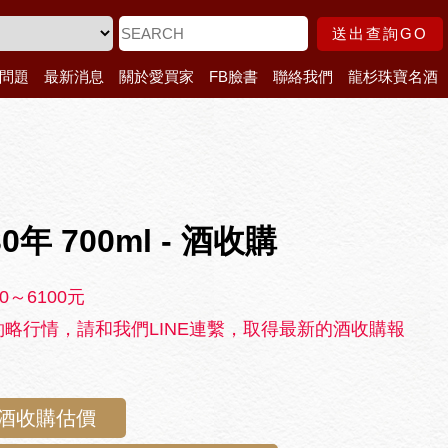
送出查詢GO
問題
最新消息
關於愛買家
FB臉書
聯絡我們
龍杉珠寶名酒
0年 700ml - 酒收購
0～6100元
略行情，請和我們LINE連繫，取得最新的酒收購報
E酒收購估價