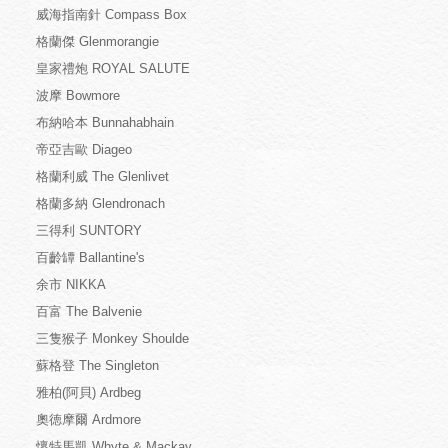
威海指南針 Compass Box
格蘭傑 Glenmorangie
皇家禮炮 ROYAL SALUTE
波摩 Bowmore
布納哈本 Bunnahabhain
帝亞吉歐 Diageo
格蘭利威 The Glenlivet
格蘭多納 Glendronach
三得利 SUNTORY
百齡罈 Ballantine's
余市 NIKKA
百富 The Balvenie
三隻猴子 Monkey Shoulde
蘇格登 The Singleton
雅柏(阿貝) Ardbeg
奧徳摩爾 Ardmore
懷特馬凱 Whyte & Mackay