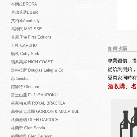
布朗拉BRORA
貝瑞萃選BB&R
艾柏迪Aberfeldy
馬諦氏 MATISSE
首席 The First Editions
卡杜 CARDHU
如何收購
順風 Cutty Sark
專業鑑價，提
瑞典高岸 HIGH COAST
從洽詢開始，
道格拉斯 Douglas Laing & Co
愛買家同時有
忍 Sinobu
酒收購、名
陀輪特 Glenturret
富士山麓 FUJI-SANROKU
皇家柏克萊 ROYAL BRACKLA
高登麥克菲爾 GORDON & MACPHAIL
格蘭蓋瑞 GLEN GARIOCH
格蘭帝 Glen Scotia
格蘭德恩 Glen Deveron