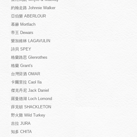
約翰走路 Johnnie Walker
亞伯樂 ABERLOUR
慕赫 Mortlach
帝王 Dewars
樂加維林 LAGAVULIN
詩貝 SPEY
格蘭路思 Glenrothes
格蘭 Grant's
台灣菸酒 OMAR
卡爾里拉 Caol Ila
傑克丹尼 Jack Daniel
羅曼德湖 Loch Lomond
薛克頓 SHACKLETON
野火雞 Wild Turkey
吉拉 JURA
知多 CHITA