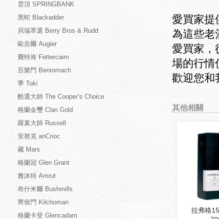
雲頂 SPRINGBANK
愛買家提
黑蛇 Blackadder
貝瑞萃選 Berry Bros & Rudd
為這些老
歐吉爾 Augier
愛買家，
費特肯 Fettercairn
場的行情
百樂門 Benromach
歡迎您和
季 Toki
酷選大師 The Cooper’s Choice
其他相關
格蘭金璽 Clan Gold
羅素大師 Russell
安努克 anCnoc
藏 Mars
格蘭冠 Glen Grant
雅沐特 Amrut
布什米爾 Bushmills
齊侯門 Kilchoman
拉弗格1
格蘭卡登 Glencadam