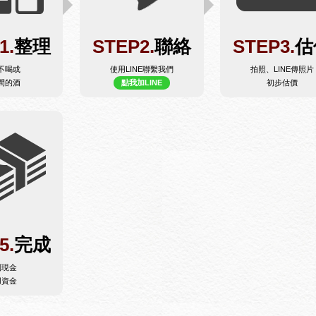
1.
整理
STEP2.
聯絡
STEP3.
估
不喝或
使用LINE聯繫我們
拍照、LINE傳照片
間的酒
點我加LINE
初步估價
5.
完成
到現金
用資金