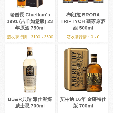
老酋長 Chieftain's
布朗拉 BRORA
1991 (吉羊如意版) 23
TRIPTYCH 藏家原酒
年原酒 750ml
組 500ml
酒收購行情：3100～3600
酒收購行情：0～0
BB&R貝瑞 雅仕泥煤
艾柏迪 16年 金磚特仕
威士忌 700ml
版 700ml