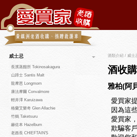
酒類介紹 / 威士忌 
威士忌
酒收購
長濱蒸餾所 Tokinosakagura
山蹄士 Santis Malt
龍摩恩 Longmorn
雅柏(阿貝)
康法摩爾 Convalmore
愛買家
輕井澤 Karuizawa
格蘭艾樂奇 Glen Allachie
因為這
竹鶴 Taketsuru
愛買家
赫佐本 Hazelburn
欺騙客
老酋長 CHIEFTAIN'S