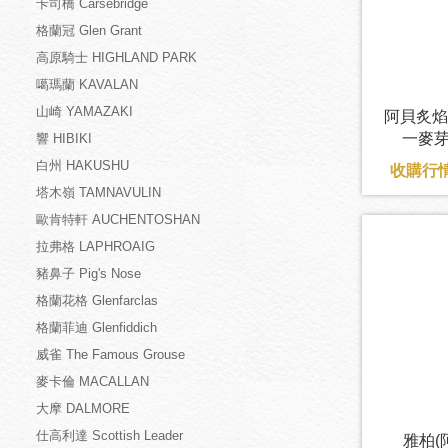
卡司橋 Carsebridge
格蘭冠 Glen Grant
高原騎士 HIGHLAND PARK
噶瑪蘭 KAVALAN
山崎 YAMAZAKI
阿貝炙焰
一麥芽
響 HIBIKI
白州 HAKUSHU
收購行情
塔木嶺 TAMNAVULIN
歐肯特軒 AUCHENTOSHAN
拉弗格 LAPHROAIG
豬鼻子 Pig's Nose
格蘭花格 Glenfarclas
格蘭菲迪 Glenfiddich
威雀 The Famous Grouse
麥卡倫 MACALLAN
大摩 DALMORE
仕高利達 Scottish Leader
雅柏(