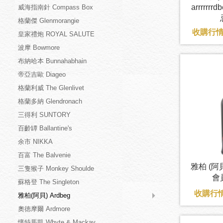
arrrrr
威海指南針 Compass Box
格蘭傑 Glenmorangie
收購行情：
皇家禮炮 ROYAL SALUTE
波摩 Bowmore
布納哈本 Bunnahabhain
帝亞吉歐 Diageo
格蘭利威 The Glenlivet
格蘭多納 Glendronach
三得利 SUNTORY
百齡罈 Ballantine's
余市 NIKKA
百富 The Balvenie
雅柏 (阿貝
三隻猴子 Monkey Shoulde
會員
蘇格登 The Singleton
收購行情
雅柏(阿貝) Ardbeg
奧徳摩爾 Ardmore
懷特馬凱 Whyte & Mackay