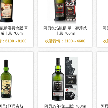
龍麟委員會版 單
阿貝炙焰龍麟 單一麥芽威
阿
威士忌 700ml
士忌 700ml
：6100～8100
收購行情：3100～4600
收
阿貝) 阿貝奇航
阿貝19年(第二版) 700ml
阿貝