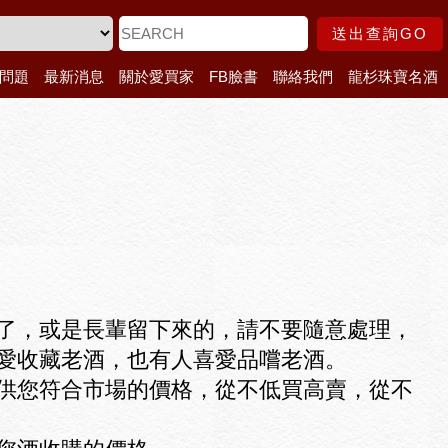
送出查詢GO
問題
最新消息
關於愛買家
FB臉書
聯絡我們
龍杉珠寶名酒
了，或是長輩留下來的，請不要隨意處理，
愛收藏老酒，也有人喜愛品嚐老酒。
供您符合市場的價格，從不低買高賣，從不