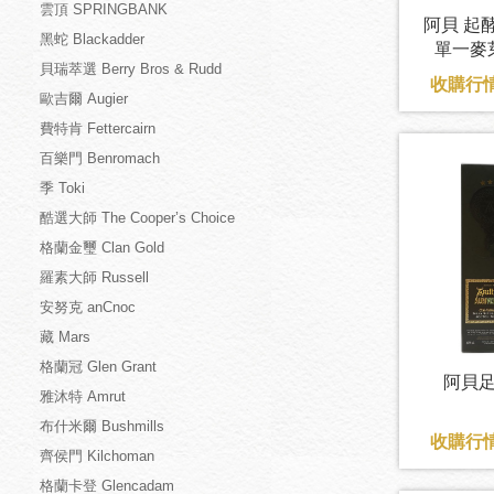
雲頂 SPRINGBANK
阿貝 起
黑蛇 Blackadder
單一麥芽
貝瑞萃選 Berry Bros & Rudd
收購行情
歐吉爾 Augier
費特肯 Fettercairn
百樂門 Benromach
季 Toki
酷選大師 The Cooper’s Choice
格蘭金璽 Clan Gold
羅素大師 Russell
安努克 anCnoc
藏 Mars
格蘭冠 Glen Grant
阿貝足球
雅沐特 Amrut
布什米爾 Bushmills
收購行情
齊侯門 Kilchoman
格蘭卡登 Glencadam