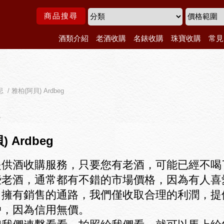
商品搜尋
酒類介紹
老酒收購
名錶收購
珠寶收購
常見
/ 雅柏(阿貝) Ardbeg
 Ardbeg
提供酒收購服務，只要您有老酒，可能已經不喝
些老酒，通常都有不錯的市場價格，因為有人喜
，擁有銷售的通路，我們僅收取合理的利潤，提
戶，因為信用無價。