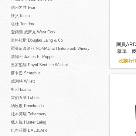
信州岩井 Iwai
秩父 Ichiro
坦杜 Tamdhu
愛爾蘭 威斯克 West Cork
道格拉斯 Douglas Laing & Co
阿貝ARD
羅蔓后溪酒莊 NOMAD at Hinterbrook Winery
版單一麥
詹姆士 James E. Pepper
收購行情
皇家熊貓 Royal Scottish Wildcat
蘇卡巴 Scarabus
威列特 Willett
甲州 koshu
雷伯五號 Label5
納坎度 Knockando
托本莫瑞 Tobermory
獵人嵐 Hunter Laing
巴布萊爾 BALBLAIR