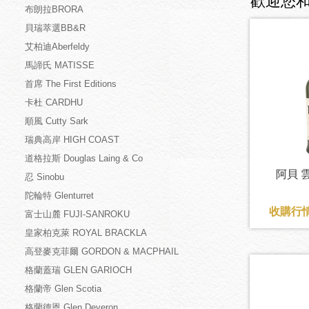
歡迎您
布朗拉BRORA
貝瑞萃選BB&R
艾柏迪Aberfeldy
馬諦氏 MATISSE
首席 The First Editions
卡杜 CARDHU
順風 Cutty Sark
瑞典高岸 HIGH COAST
道格拉斯 Douglas Laing & Co
阿貝 雲
忍 Sinobu
陀輪特 Glenturret
收購行情
富士山麓 FUJI-SANROKU
皇家柏克萊 ROYAL BRACKLA
高登麥克菲爾 GORDON & MACPHAIL
格蘭蓋瑞 GLEN GARIOCH
格蘭帝 Glen Scotia
格蘭德恩 Glen Deveron