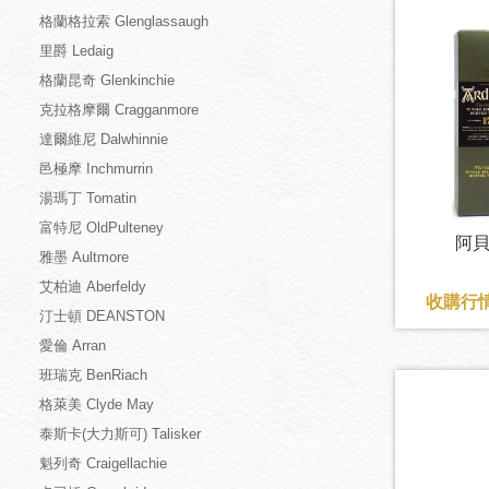
格蘭格拉索 Glenglassaugh
里爵 Ledaig
格蘭昆奇 Glenkinchie
克拉格摩爾 Cragganmore
達爾維尼 Dalwhinnie
邑極摩 Inchmurrin
湯瑪丁 Tomatin
富特尼 OldPulteney
阿貝
雅墨 Aultmore
艾柏迪 Aberfeldy
收購行情
汀士頓 DEANSTON
愛倫 Arran
班瑞克 BenRiach
格萊美 Clyde May
泰斯卡(大力斯可) Talisker
魁列奇 Craigellachie