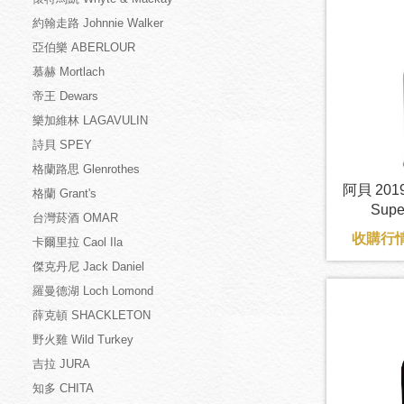
約翰走路 Johnnie Walker
亞伯樂 ABERLOUR
慕赫 Mortlach
帝王 Dewars
樂加維林 LAGAVULIN
詩貝 SPEY
格蘭路思 Glenrothes
阿貝 20
格蘭 Grant's
Supe
台灣菸酒 OMAR
收購行情
卡爾里拉 Caol Ila
傑克丹尼 Jack Daniel
羅曼德湖 Loch Lomond
薛克頓 SHACKLETON
野火雞 Wild Turkey
吉拉 JURA
知多 CHITA