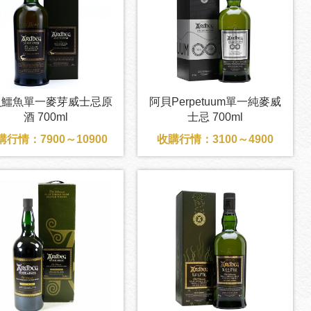
貝鱷魚單一麥芽威士忌原
阿貝Perpetuum單一純麥威
酒 700ml
士忌 700ml
購行情：7900～10900
收購行情：3100～4900