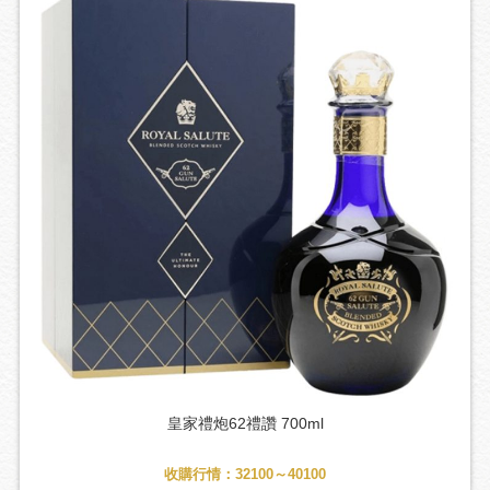
皇家禮炮62禮讚 700ml
收購行情：32100～40100