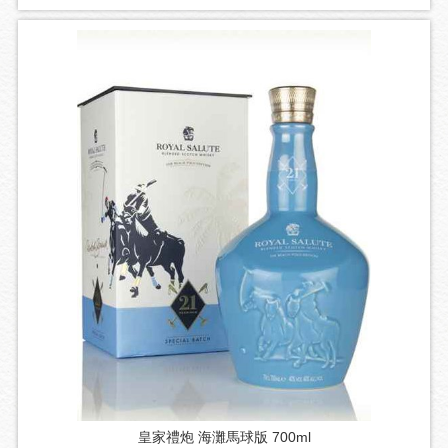
皇家禮炮 海灘馬球版 700ml