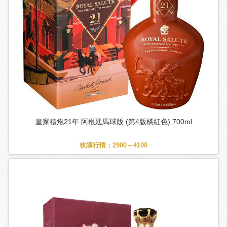
皇家禮炮21年 阿根廷馬球版 (第4版橘紅色) 700ml
收購行情：2900～4100