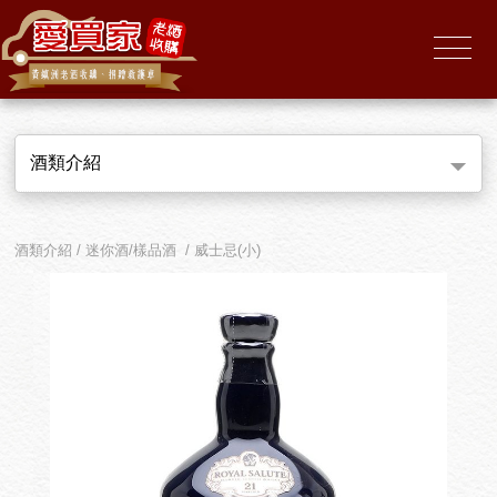
酒類介紹
酒類介紹 / 迷你酒/樣品酒 / 威士忌(小)